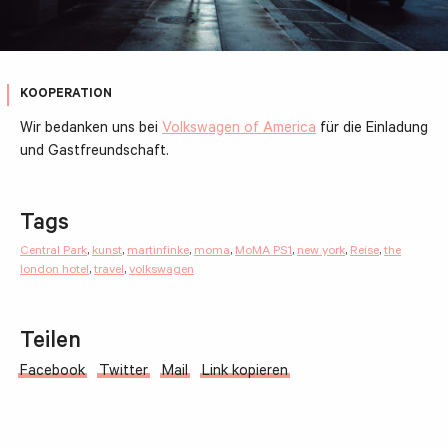
KOOPERATION
Wir bedanken uns bei
Volkswagen of America
für die Einladung
und Gastfreundschaft.
Tags
Central Park
,
kunst
,
martinfinke
,
moma
,
MoMA PS1
,
new york
,
Reise
,
the
london hotel
,
travel
,
volkswagen
Teilen
Facebook
Twitter
Mail
Link kopieren