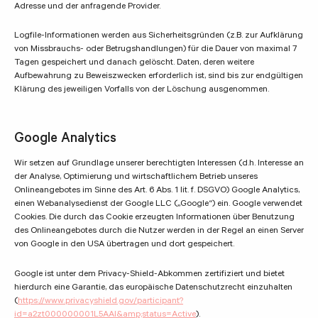
Adresse und der anfragende Provider.
Logfile-Informationen werden aus Sicherheitsgründen (z.B. zur Aufklärung
von Missbrauchs- oder Betrugshandlungen) für die Dauer von maximal 7
Tagen gespeichert und danach gelöscht. Daten, deren weitere
Aufbewahrung zu Beweiszwecken erforderlich ist, sind bis zur endgültigen
Klärung des jeweiligen Vorfalls von der Löschung ausgenommen.
Google Analytics
Wir setzen auf Grundlage unserer berechtigten Interessen (d.h. Interesse an
der Analyse, Optimierung und wirtschaftlichem Betrieb unseres
Onlineangebotes im Sinne des Art. 6 Abs. 1 lit. f. DSGVO) Google Analytics,
einen Webanalysedienst der Google LLC („Google“) ein. Google verwendet
Cookies. Die durch das Cookie erzeugten Informationen über Benutzung
des Onlineangebotes durch die Nutzer werden in der Regel an einen Server
von Google in den USA übertragen und dort gespeichert.
Google ist unter dem Privacy-Shield-Abkommen zertifiziert und bietet
hierdurch eine Garantie, das europäische Datenschutzrecht einzuhalten
(
https://www.privacyshield.gov/participant?
id=a2zt000000001L5AAI&amp;status=Active
).