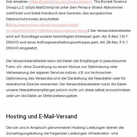
hier einsehen:
https://mailchimp.com/legal/privacy/
. The Rocket Science
Group LLC d/b/a MailChimp ist unter dem Privacy-Shield-Abkommen
zertifiziert und bietet hierdurch eine Garantie, das europäisches
Datenschutzniveau einzuhalten
(
https://www.privacyshield.gov/participant?
id=a2zt0000000TO6hAAG&amp;status=Active
). Der Versanddienstleister
wird auf Grundlage unserer berechtigten Interessen gem. Art. 6 Abs. 1 lit. f.
DSGVO und eines Auftragsverarbeitungsvertrages gem. Art. 28 Abs. 3 S. 1
DSGVO eingesetzt.
Der Versanddienstleister kann die Daten der Empfänger in pseudonymer
Form, d.h. ohne Zuordnung zu einem Nutzer, zur Optimierung oder
Verbesserung der eigenen Services nutzen, z.B. zur technischen
Optimierung des Versandes und der Darstellung der Newsletter oder für
statistische Zwecke verwenden. Der Versanddienstleister nutzt die Daten
unserer Newsletterempfänger jedoch nicht, um diese selbst anzuschreiben
oder um die Daten an Dritte weiterzugeben.
Hosting und E-Mail-Versand
Die von uns in Anspruch genommenen Hosting-Leistungen dienen der
Zurverfügungstellung der folgenden Leistungen: Infrastruktur- und