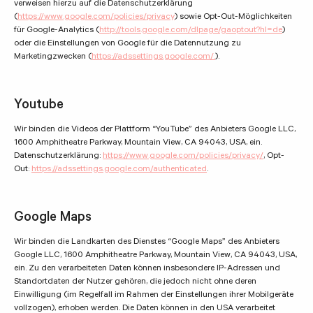
verweisen hierzu auf die Datenschutzerklärung
(
https://www.google.com/policies/privacy
) sowie Opt-Out-Möglichkeiten
für Google-Analytics (
http://tools.google.com/dlpage/gaoptout?hl=de
)
oder die Einstellungen von Google für die Datennutzung zu
Marketingzwecken (
https://adssettings.google.com/.
).
Youtube
Wir binden die Videos der Plattform “YouTube” des Anbieters Google LLC,
1600 Amphitheatre Parkway, Mountain View, CA 94043, USA, ein.
Datenschutzerklärung:
https://www.google.com/policies/privacy/
, Opt-
Out:
https://adssettings.google.com/authenticated
.
Google Maps
Wir binden die Landkarten des Dienstes “Google Maps” des Anbieters
Google LLC, 1600 Amphitheatre Parkway, Mountain View, CA 94043, USA,
ein. Zu den verarbeiteten Daten können insbesondere IP-Adressen und
Standortdaten der Nutzer gehören, die jedoch nicht ohne deren
Einwilligung (im Regelfall im Rahmen der Einstellungen ihrer Mobilgeräte
vollzogen), erhoben werden. Die Daten können in den USA verarbeitet