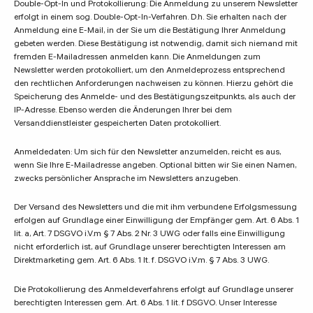
Double-Opt-In und Protokollierung: Die Anmeldung zu unserem Newsletter
erfolgt in einem sog. Double-Opt-In-Verfahren. D.h. Sie erhalten nach der
Anmeldung eine E-Mail, in der Sie um die Bestätigung Ihrer Anmeldung
gebeten werden. Diese Bestätigung ist notwendig, damit sich niemand mit
fremden E-Mailadressen anmelden kann. Die Anmeldungen zum
Newsletter werden protokolliert, um den Anmeldeprozess entsprechend
den rechtlichen Anforderungen nachweisen zu können. Hierzu gehört die
Speicherung des Anmelde- und des Bestätigungszeitpunkts, als auch der
IP-Adresse. Ebenso werden die Änderungen Ihrer bei dem
Versanddienstleister gespeicherten Daten protokolliert.
Anmeldedaten: Um sich für den Newsletter anzumelden, reicht es aus,
wenn Sie Ihre E-Mailadresse angeben. Optional bitten wir Sie einen Namen,
zwecks persönlicher Ansprache im Newsletters anzugeben.
Der Versand des Newsletters und die mit ihm verbundene Erfolgsmessung
erfolgen auf Grundlage einer Einwilligung der Empfänger gem. Art. 6 Abs. 1
lit. a, Art. 7 DSGVO i.V.m § 7 Abs. 2 Nr. 3 UWG oder falls eine Einwilligung
nicht erforderlich ist, auf Grundlage unserer berechtigten Interessen am
Direktmarketing gem. Art. 6 Abs. 1 lt. f. DSGVO i.V.m. § 7 Abs. 3 UWG.
Die Protokollierung des Anmeldeverfahrens erfolgt auf Grundlage unserer
berechtigten Interessen gem. Art. 6 Abs. 1 lit. f DSGVO. Unser Interesse