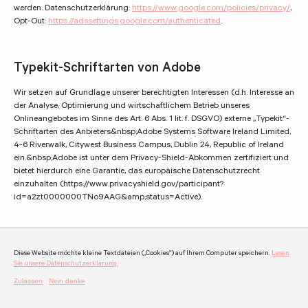
werden. Datenschutzerklärung:
https://www.google.com/policies/privacy/
,
Opt-Out:
https://adssettings.google.com/authenticated
.
Typekit-Schriftarten von Adobe
Wir setzen auf Grundlage unserer berechtigten Interessen (d.h. Interesse an
der Analyse, Optimierung und wirtschaftlichem Betrieb unseres
Onlineangebotes im Sinne des Art. 6 Abs. 1 lit. f. DSGVO) externe „Typekit“-
Schriftarten des Anbieters&nbsp;Adobe Systems Software Ireland Limited,
4-6 Riverwalk, Citywest Business Campus, Dublin 24, Republic of Ireland
ein.&nbsp;Adobe ist unter dem Privacy-Shield-Abkommen zertifiziert und
bietet hierdurch eine Garantie, das europäische Datenschutzrecht
einzuhalten (https://www.privacyshield.gov/participant?
id=a2zt0000000TNo9AAG&amp;status=Active).
Verwendung von Facebook Social Plugins
Diese Website möchte kleine Textdateien („Cookies“) auf Ihrem Computer speichern.
Lesen
Sie unsere Datenschutzerklärung.
Wir nutzen auf Grundlage unserer berechtigten Interessen (d.h. Interesse
an der Analyse, Optimierung und wirtschaftlichem Betrieb unseres
Onlineangebotes im Sinne des Art. 6 Abs. 1 lit. f. DSGVO) Social Plugins