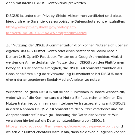
dann mit ihrem DISQUS-Konto verknüpft werden.
DISQUS ist unter dem Privacy-Shield-Abkommen zertifiziert und bietet
hierdurch eine Garantie, das europäische Datenschutzrecht einzuhalten:
https://www.privacyshield.gov/participant?
id=a2zt0000000TRkEAAW&amp;status=Active
.
Zur Nutzung der DISQUS Kommentarfunktion können Nutzer sich über ein
eigenes DISQUS-Nutzer-Konto oder einen bestehende Social-Media-
Konten (z.B. OpenID, Facebook, Twitter oder Google) anmelden. Hierbei
werden die Anmeldedaten der Nutzer durch DISQS von den Plattformen
bezogen. Es ist ebenfalls möglich, die DISQUS-Kommentarfunktion als
Gast, ohne Erstellung oder Verwendung Nutzerkontos bei DISQUS oder
einem der angegebenen Social-Media-Anbieter, zu nutzen.
Wir betten lediglich DISQUS mit seinen Funktionen in unsere Website ein,
wobei wir auf die Kommentare der Nutzer Einfluss nehmen können. Die
Nutzer treten jedoch in eine unmittelbare Vertragsbeziehung mit DISQUS,
in deren Rahmen DISQS die Kommentare der Nutzer verarbeitet und ein
Ansprechpartner für etwaige Löschung der Daten der Nutzer ist. Wir
verweisen hierbei auf die Datenschutzerklärung von DISQUS:
https://help.disqus.com/terms-and-policies/disqus-privacy-policy
und
weisen die Nutzer ebenfalls darauf hin, dass sie davon ausgehen können,