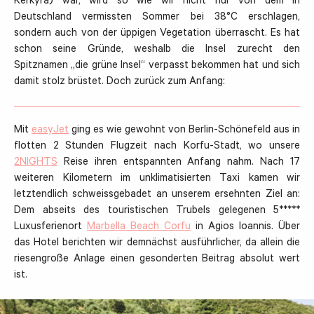
Kérkyra) war, wird so wie wir nicht nur von dem in
Deutschland vermissten Sommer bei 38°C erschlagen,
sondern auch von der üppigen Vegetation überrascht. Es hat
schon seine Gründe, weshalb die Insel zurecht den
Spitznamen „die grüne Insel“ verpasst bekommen hat und sich
damit stolz brüstet. Doch zurück zum Anfang:
Mit
easyJet
ging es wie gewohnt von Berlin-Schönefeld aus in
flotten 2 Stunden Flugzeit nach Korfu-Stadt, wo unsere
2NIGHTS
Reise ihren entspannten Anfang nahm. Nach 17
weiteren Kilometern im unklimatisierten Taxi kamen wir
letztendlich schweissgebadet an unserem ersehnten Ziel an:
Dem abseits des touristischen Trubels gelegenen 5*****
Luxusferienort
Marbella Beach Corfu
in Agios Ioannis. Über
das Hotel berichten wir demnächst ausführlicher, da allein die
riesengroße Anlage einen gesonderten Beitrag absolut wert
ist.