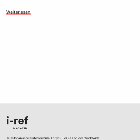
Weiterlesen
i-ref
MAGAZIN
Tales for an accelerated culture. For you. For us. For love. Worldwide.