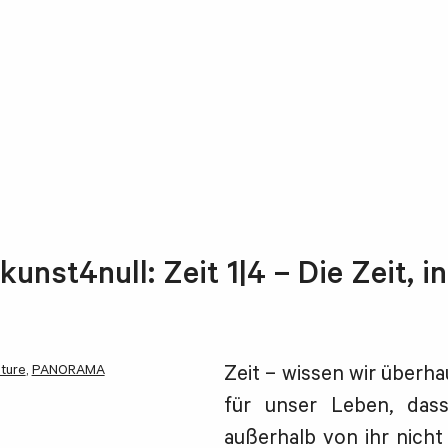
unst4null: Zeit 1|4 – Die Zeit, i
lture
,
PANORAMA
Zeit – wissen wir überha
für unser Leben, das
außerhalb von ihr nich