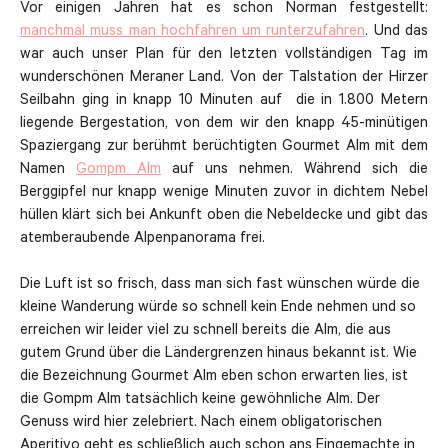
Vor einigen Jahren hat es schon Norman festgestellt:
manchmal muss man hochfahren um runterzufahren
. Und das
war auch unser Plan für den letzten vollständigen Tag im
wunderschönen Meraner Land. Von der Talstation der Hirzer
Seilbahn ging in knapp 10 Minuten auf
die in 1.800 Metern
liegende Bergestation, von dem wir den knapp 45-minütigen
Spaziergang zur berühmt berüchtigten Gourmet Alm mit dem
Namen
Gompm Alm
auf uns nehmen. Während sich die
Berggipfel nur knapp wenige Minuten zuvor in dichtem Nebel
hüllen klärt sich bei Ankunft oben die Nebeldecke und gibt das
atemberaubende Alpenpanorama frei.
Die Luft ist so frisch, dass man sich fast wünschen würde die
kleine Wanderung würde so schnell kein Ende nehmen und so
erreichen wir leider viel zu schnell bereits die Alm, die aus
gutem Grund über die Ländergrenzen hinaus bekannt ist. Wie
die Bezeichnung Gourmet Alm eben schon erwarten lies, ist
die Gompm Alm tatsächlich keine gewöhnliche Alm. Der
Genuss wird hier zelebriert. Nach einem obligatorischen
Aperitivo geht es schließlich auch schon ans Eingemachte in