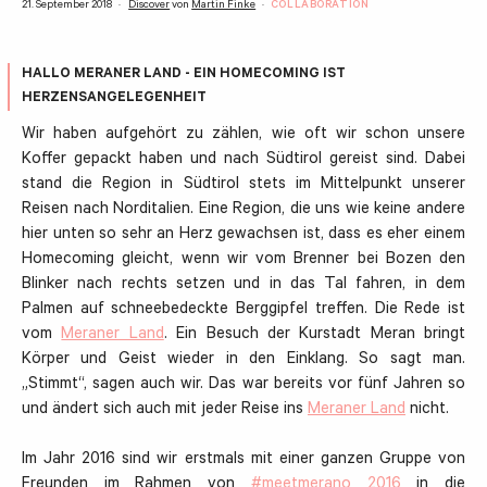
21. September 2018
Discover
von
Martin Finke
COLLABORATION
HALLO MERANER LAND - EIN HOMECOMING IST
HERZENSANGELEGENHEIT
Wir haben aufgehört zu zählen, wie oft wir schon unsere
Koffer gepackt haben und nach Südtirol gereist sind. Dabei
stand die Region in Südtirol stets im Mittelpunkt unserer
Reisen nach Norditalien. Eine Region, die uns wie keine andere
hier unten so sehr an Herz gewachsen ist, dass es eher einem
Homecoming gleicht, wenn wir vom Brenner bei Bozen den
Blinker nach rechts setzen und in das Tal fahren, in dem
Palmen auf schneebedeckte Berggipfel treffen. Die Rede ist
vom
Meraner Land
. Ein Besuch der Kurstadt Meran bringt
Körper und Geist wieder in den Einklang. So sagt man.
„Stimmt“, sagen auch wir. Das war bereits vor fünf Jahren so
und ändert sich auch mit jeder Reise ins
Meraner Land
nicht.
Im Jahr 2016 sind wir erstmals mit einer ganzen Gruppe von
Freunden im Rahmen von
#meetmerano 2016
in die