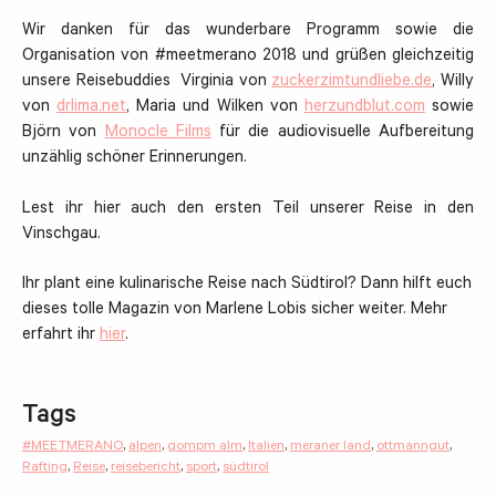
Wir danken für das wunderbare Programm sowie die
Organisation von #meetmerano 2018 und grüßen gleichzeitig
unsere Reisebuddies Virginia von
zuckerzimtundliebe.de
, Willy
von
drlima.net
, Maria und Wilken von
herzundblut.com
sowie
Björn von
Monocle Films
für die audiovisuelle Aufbereitung
unzählig schöner Erinnerungen.
Lest ihr hier auch den ersten Teil unserer Reise in den
Vinschgau.
Ihr plant eine kulinarische Reise nach Südtirol? Dann hilft euch
dieses tolle Magazin von Marlene Lobis sicher weiter. Mehr
erfahrt ihr
hier
.
Tags
#MEETMERANO
,
alpen
,
gompm alm
,
Italien
,
meraner land
,
ottmanngut
,
Rafting
,
Reise
,
reisebericht
,
sport
,
südtirol