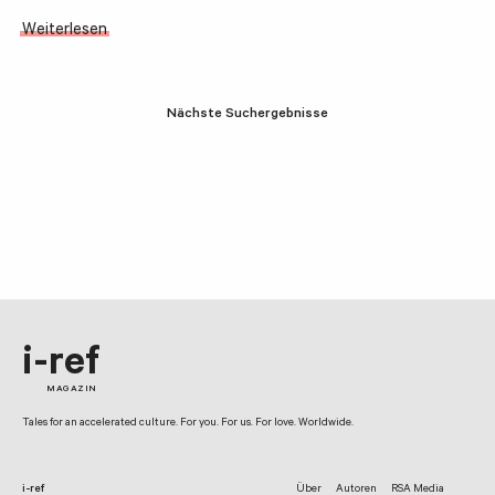
Weiterlesen
Nächste Suchergebnisse
i-ref
MAGAZIN
Tales for an accelerated culture. For you. For us. For love. Worldwide.
i-ref
Über
Autoren
RSA Media