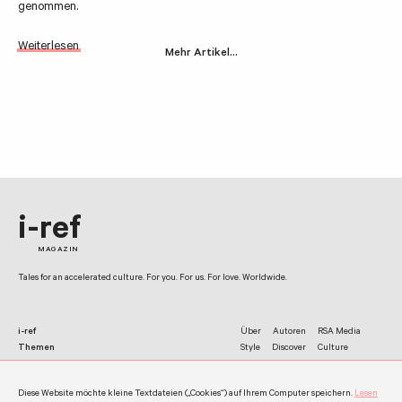
genommen.
Weiterlesen
Mehr Artikel…
i-ref
MAGAZIN
Tales for an accelerated culture. For you. For us. For love. Worldwide.
i-ref
Über
Autoren
RSA Media
Themen
Style
Discover
Culture
Netzwerk
Facebook
Twitter
Instagram
Diese Website möchte kleine Textdateien („Cookies“) auf Ihrem Computer speichern.
Lesen
Kontakt
Impressum
Datenschutz
Werben
Allgemeine Nutzungshinweise