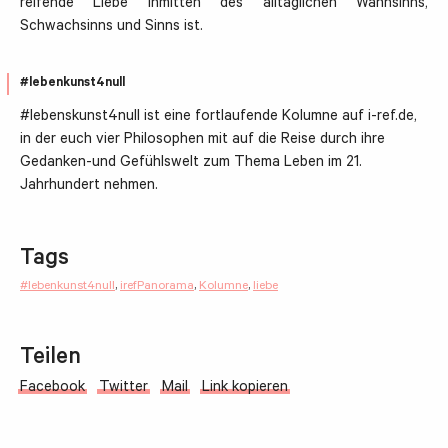
reifende Liebe inmitten des alltäglichen Wahnsinns,
Schwachsinns und Sinns ist.
#lebenkunst4null
#lebenskunst4null ist eine fortlaufende Kolumne auf i-ref.de,
in der euch vier Philosophen mit auf die Reise durch ihre
Gedanken-und Gefühlswelt zum Thema Leben im 21.
Jahrhundert nehmen.
Tags
#lebenkunst4null
,
irefPanorama
,
Kolumne
,
liebe
Teilen
Facebook
Twitter
Mail
Link kopieren