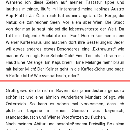
Während ich diese Zeilen auf meiner Tastatur tippe und
lauthals mitsinge, läuft im Hintergrund meine lieblings Austro
Pop Platte. Ja, Österreich hat es mir angetan. Die Berge, die
Natur, die zahlreichen Seen. Vor allem aber Wien. Die Stadt
von der man ja sagt, sie sei die lebenswerteste der Welt. Da
fällt mir folgende Anekdote ein: Fünf Herren kommen in ein
Wiener Kaffeehaus und machen dort ihre Bestellungen: Jeder
will etwas anderes, etwas Besonderes, eine „Extrawurst“, wie
man in Wien sagt. Eine Schale Gold! Eine Teeschale braun mit
Haut! Eine Melange! Ein Kapuziner! Eine Melange mehr braun
mit kalter Milch! Der Kellner geht in die Kaffeeküche und sagt:
5 Kaffee bitte! Wie sympathisch, oder?
Groß geworden bin ich in Bayern, das ja mindestens genauso
schön ist und eine ähnlich wunderbare Mundart pflegt, wie
Österreich. So kann es schon mal vorkommen, dass ich
plötzlich beginne in einem Gemisch aus bayerisch,
standarddeutsch und Wiener Wortfetzen zu fluchen.
Nach meinem Abitur und anschließendem Freiwillig Sozialem