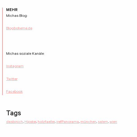
MEHR
Michas Blog:
Blogboheme.de
Michas soziale Kanäle:
Instagram
Twitter
Facebook
Tags
dasbinich
,
Hipster
,
holzfaeller
,
irefPanorama
,
münchen
,
salem
,
wien