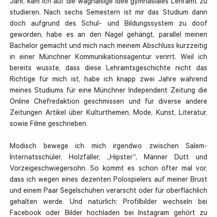
Jahr, kam ich auf die waghalsige Idee gymnasiales Lehramt zu
studieren. Nach sechs Semestern ist mir das Studium dann
doch aufgrund des Schul- und Bildungssystem zu doof
geworden, habe es an den Nagel gehängt, parallel meinen
Bachelor gemacht und mich nach meinem Abschluss kurzzeitig
in einer Münchner Kommunikationsagentur verirrt. Weil ich
bereits wusste, dass diese Lehramtsgeschichte nicht das
Richtige für mich ist, habe ich knapp zwei Jahre während
meines Studiums für eine Münchner Independent Zeitung die
Online Chefredaktion geschmissen und für diverse andere
Zeitungen Artikel über Kulturthemen, Mode, Kunst, Literatur,
sowie Filme geschrieben.
Modisch bewege ich mich irgendwo zwischen Salem-
Internatsschüler, Holzfäller, „Hipster“, Männer Dutt und
Vorzeigeschwiegersohn. So kommt es schon öfter mal vor,
dass ich wegen eines dezenten Polospielers auf meiner Brust
und einem Paar Segelschuhen verarscht oder für oberflächlich
gehalten werde. Und natürlich: Profilbilder wechseln bei
Facebook oder Bilder hochladen bei Instagram gehört zu