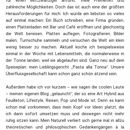
für einen Mittzwanziger anfühlt: Viele Freiheiten und
zahlreiche Möglichkeiten. Doch das ist auch eine der größten
Herausforderungen für mich: Ich würde am liebsten so vieles
auf einmal machen: Ein Buch schreiben, eine Firma gründen,
einen Plattenladen mit Bar und Café eröffnen und gleichzeitig
die Welt bereisen. Platten auflegen, Fotografieren, Bilder
malen, Turnschuhe sammeln und versuchen die Welt ein klein
wenig besser zu machen. Aktuell koche ich beispielsweise
einmal in der Woche mit Lebensmitteln, die normalerweise in
der Tonne landen, weil sie abgelaufen sind: Ganz neu auf dem
Speiseplan: mein Lieblingsgericht „Pasta alla Tonna“. Unsere
Überflussgesellschaft kann schon ganz schön ätzend sein.
Außerdem habe ich vor kurzem – wie sagen die coolen Leute
– meinen eigenen Blog „gelauncht“, der so eine Art Hybrid aus
Feuilleton, Lifestyle, Reisen, Pop und Mode ist. Denn es kann
schon mal vorkommen, dass mein Kopf vor Ideen platzt, die
ich dann sofort umsetzen muss und deswegen nicht mehr
ruhig sitzen kann. Mein Naturell verliert sich gerne mal in allzu
theoretischen und philosophischen Gedankengängen à la