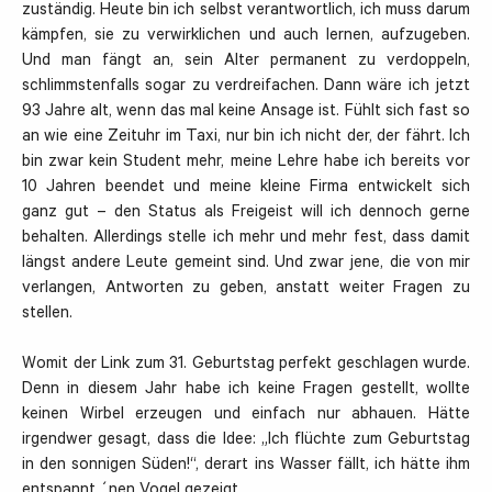
zuständig. Heute bin ich selbst verantwortlich, ich muss darum
kämpfen, sie zu verwirklichen und auch lernen, aufzugeben.
Und man fängt an, sein Alter permanent zu verdoppeln,
schlimmstenfalls sogar zu verdreifachen. Dann wäre ich jetzt
93 Jahre alt, wenn das mal keine Ansage ist. Fühlt sich fast so
an wie eine Zeituhr im Taxi, nur bin ich nicht der, der fährt. Ich
bin zwar kein Student mehr, meine Lehre habe ich bereits vor
10 Jahren beendet und meine kleine Firma entwickelt sich
ganz gut – den Status als Freigeist will ich dennoch gerne
behalten. Allerdings stelle ich mehr und mehr fest, dass damit
längst andere Leute gemeint sind. Und zwar jene, die von mir
verlangen, Antworten zu geben, anstatt weiter Fragen zu
stellen.
Womit der Link zum 31. Geburtstag perfekt geschlagen wurde.
Denn in diesem Jahr habe ich keine Fragen gestellt, wollte
keinen Wirbel erzeugen und einfach nur abhauen. Hätte
irgendwer gesagt, dass die Idee: „Ich flüchte zum Geburtstag
in den sonnigen Süden!“, derart ins Wasser fällt, ich hätte ihm
entspannt ´nen Vogel gezeigt.