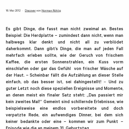
16. Mai 2012
Discover
von
Norman Röhlig
Es gibt Dinge, die fasst man nicht zweimal an. Bestes
Beispiel: Die Herdplatte – zumindest dann nicht, wenn man
halbwegs klar denkt und nicht all zu verblödet
daherkommt. Dann gibt’s Dinge, die man auf jeden Fall
mehrfach erleben sollte, wie der Geruch von frischem
Kaffee, die ersten Sonnenstrahlen, ein Kuss vorm
einschlafen oder gar das Gefühl von frischer Wäsche auf
der Haut. – Scheinbar fällt die Aufzählung an dieser Stelle
einfach, ob das besser ist, sei dahingestellt!
–
Und zu
guter Letzt noch diese speziellen Ereignisse und Momente,
an denen meist ein finaler Satz steht: „Das passiert mir
kein zweites Mal!“ Gemeint sind schillernde Erlebnisse, wie
beispielsweise eine endlos vorbereitete und doch
verpatzte Rede, ein aufwendiges Dinner, bei dem sich
keiner bedankte oder eine – kommen wir zum Punkt –
Episode wie die an meinem 31. Geburtstag.