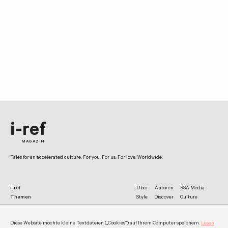
i-ref
MAGAZIN
Tales for an accelerated culture. For you. For us. For love. Worldwide.
i-ref
Über
Autoren
RSA Media
Themen
Style
Discover
Culture
Netzwerk
Facebook
Twitter
Instagram
Diese Website möchte kleine Textdateien („Cookies“) auf Ihrem Computer speichern.
Lesen
Kontakt
Impressum
Datenschutz
Werben
Allgemeine Nutzungshinweise