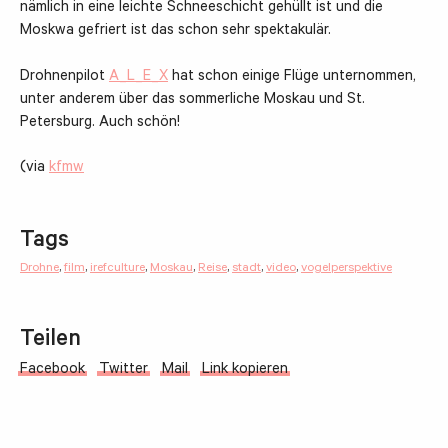
nämlich in eine leichte Schneeschicht gehüllt ist und die
Moskwa gefriert ist das schon sehr spektakulär.
Drohnenpilot
A_L_E_X
hat schon einige Flüge unternommen,
unter anderem über das sommerliche Moskau und St.
Petersburg. Auch schön!
(via
kfmw
Tags
Drohne
,
film
,
irefculture
,
Moskau
,
Reise
,
stadt
,
video
,
vogelperspektive
Teilen
Facebook
Twitter
Mail
Link kopieren