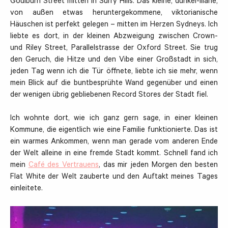
Goulburn Street mitten in Surry Hills. Das kleine, dunkel-lilane,
von außen etwas heruntergekommene, viktorianische
Häuschen ist perfekt gelegen – mitten im Herzen Sydneys. Ich
liebte es dort, in der kleinen Abzweigung zwischen Crown-
und Riley Street, Parallelstrasse der Oxford Street. Sie trug
den Geruch, die Hitze und den Vibe einer Großstadt in sich,
jeden Tag wenn ich die Tür öffnete, liebte ich sie mehr, wenn
mein Blick auf die buntbesprühte Wand gegenüber und einen
der wenigen übrig gebliebenen Record Stores der Stadt fiel.
Ich wohnte dort, wie ich ganz gern sage, in einer kleinen
Kommune, die eigentlich wie eine Familie funktionierte. Das ist
ein warmes Ankommen, wenn man gerade vom anderen Ende
der Welt alleine in eine fremde Stadt kommt. Schnell fand ich
mein
Café des Vertrauens
, das mir jeden Morgen den besten
Flat White der Welt zauberte und den Auftakt meines Tages
einleitete.