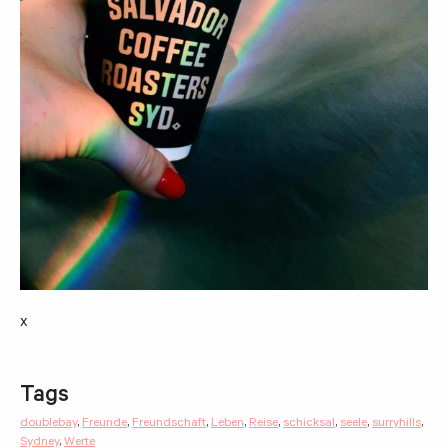
x
Tags
doublebay
,
Freunde
,
Freundschaft
,
Leben
,
Reise
,
schicksal
,
seele
,
surryhills
,
Sydney
,
Werte