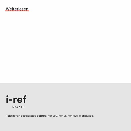
Weiterlesen
i-ref
MAGAZIN
Tales for an accelerated culture. For you. For us. For love. Worldwide.