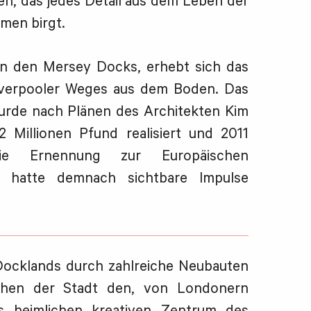
een, das jedes Detail aus dem Leben der
umen birgt.
 in den Mersey Docks, erhebt sich das
Liverpooler Weges aus dem Boden. Das
urde nach Plänen des Architekten Kim
2 Millionen Pfund realisiert und 2011
Die Ernennung zur Europäischen
8 hatte demnach sichtbare Impulse
Docklands durch zahlreiche Neubauten
eihen der Stadt den, von Londonern