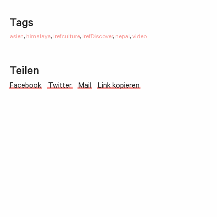
Tags
asien
,
himalaya
,
irefculture
,
irefDiscover
,
nepal
,
video
Teilen
Facebook
Twitter
Mail
Link kopieren