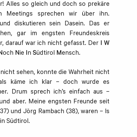
r! Alles so gleich und doch so prekäre
en Meetings sprechen wir über ihn.
 und diskutieren sein Dasein. Das er
ihen, gar im engsten Freundeskreis
er, darauf war ich nicht gefasst. Der
I W
N
och
N
ie
I
n
S
üdtirol
M
ensch.
 nicht sehen, konnte die Wahrheit nicht
 als käme ich klar – doch wurde es
er. Drum sprech ich’s einfach aus –
und aber. Meine engsten Freunde seit
(37) und Jörg Rambach (38), waren – Is
in Südtirol.