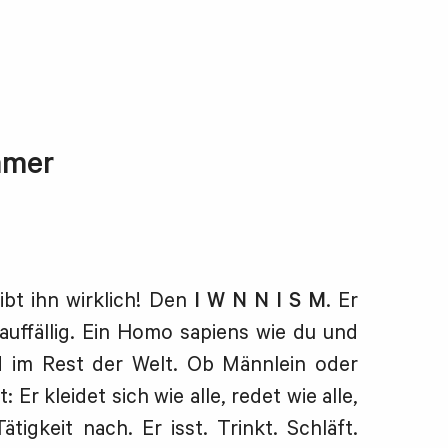
mmer
bt ihn wirklich! Den
I W N N I S M
. Er
auffällig. Ein Homo sapiens wie du und
d im Rest der Welt. Ob Männlein oder
: Er kleidet sich wie alle, redet wie alle,
tigkeit nach. Er isst. Trinkt. Schläft.