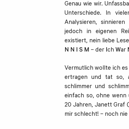
Genau wie wir. Unfassba
Unterschiede. In viel
Analysieren, sinnieren
jedoch in eigenen Re
existiert, nein liebe Les
N N I S M
– der
I
ch
W
ar
Vermutlich wollte ich es
ertragen und tat so,
schlimmer und schlimm
einfach so, ohne wenn 
20 Jahren, Janett Graf 
mir schlecht! – noch nie 