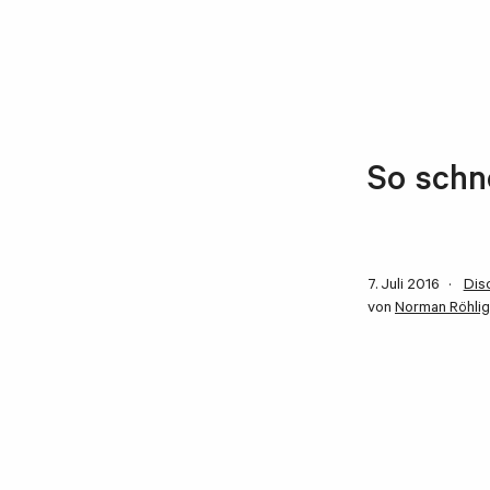
So schne
7. Juli 2016
Dis
von
Norman Röhlig