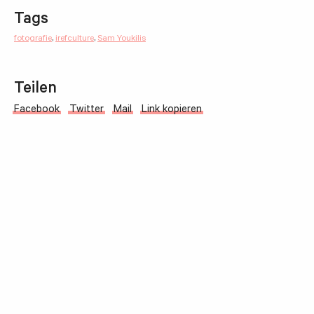
Tags
fotografie
,
irefculture
,
Sam Youkilis
Teilen
Facebook
Twitter
Mail
Link kopieren