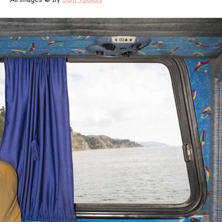
All Images © by
Sam Youkilis