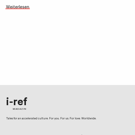
Weiterlesen
i-ref
MAGAZIN
Tales for an accelerated culture. For you. For us. For love. Worldwide.