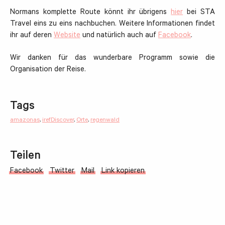
Normans komplette Route könnt ihr übrigens
hier
bei STA
Travel eins zu eins nachbuchen. Weitere Informationen findet
ihr auf deren
Website
und natürlich auch auf
Facebook
.
Wir danken für das wunderbare Programm sowie die
Organisation der Reise.
Tags
amazonas
,
irefDiscover
,
Orte
,
regenwald
Teilen
Facebook
Twitter
Mail
Link kopieren