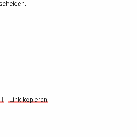
scheiden.
il
Link kopieren