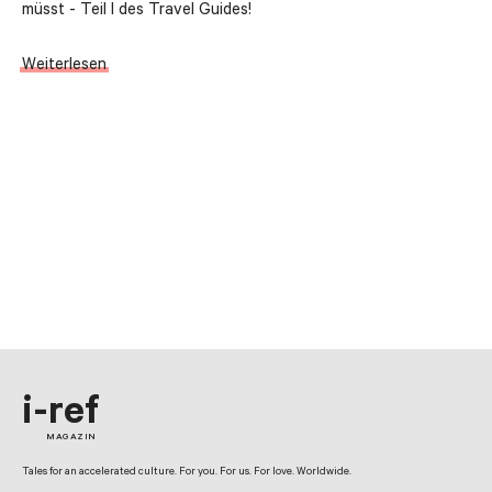
müsst - Teil I des Travel Guides!
Weiterlesen
i-ref
MAGAZIN
Tales for an accelerated culture. For you. For us. For love. Worldwide.