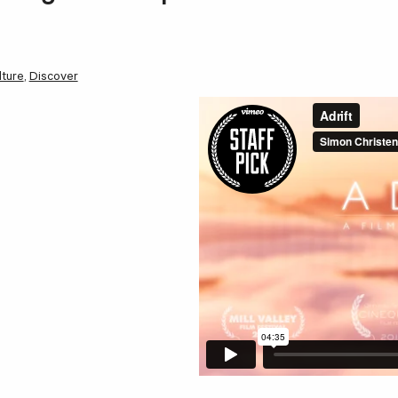
lture
,
Discover