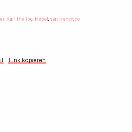
er
,
Karl the fog
,
Nebel
,
san francisco
il
Link kopieren