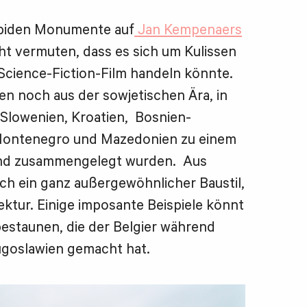
rbiden Monumente auf
Jan Kempenaers
ht vermuten, dass es sich um Kulissen
 Science-Fiction-Film handeln könnte.
n noch aus der sowjetischen Ära, in
 Slowenien, Kroatien, Bosnien-
Montenegro und Mazedonien zu einem
end zusammengelegt wurden. Aus
uch ein ganz außergewöhnlicher Baustil,
tektur. Einige imposante Beispiele könnt
 bestaunen, die der Belgier während
ugoslawien gemacht hat.