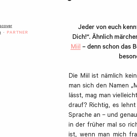
scover
Jeder von euch kenn
n
PARTNER
Dich!“. Ähnlich märch
Miil
– denn schon das B
besond
Die Miil ist nämlich ke
man sich den Namen „Mi
lässt, mag man vielleic
drauf? Richtig, es lehn
Sprache an – und genau 
in der früher mal so ri
ist, wenn man mich frag