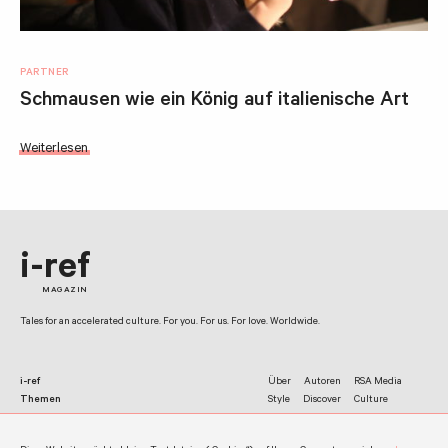
PARTNER
Schmausen wie ein König auf italienische Art
Weiterlesen
i-ref
MAGAZIN
Tales for an accelerated culture. For you. For us. For love. Worldwide.
i-ref
Über
Autoren
RSA Media
Themen
Style
Discover
Culture
Netzwerk
Facebook
Twitter
Instagram