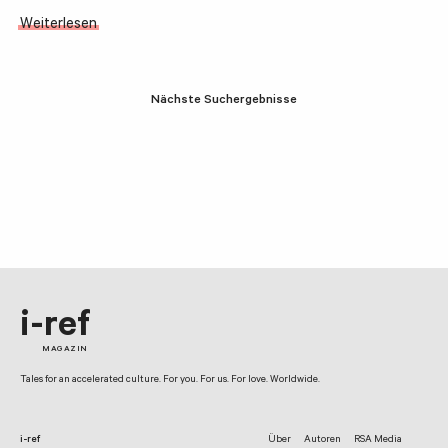
Weiterlesen
Nächste Suchergebnisse
i-ref
MAGAZIN
Tales for an accelerated culture. For you. For us. For love. Worldwide.
i-ref
Über
Autoren
RSA Media