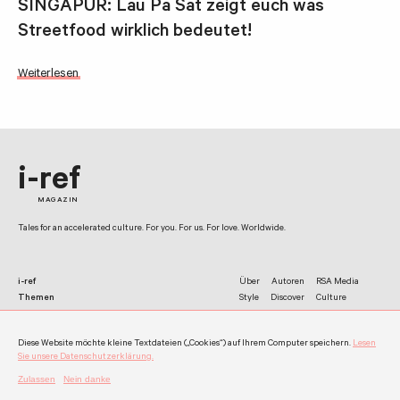
SINGAPUR: Lau Pa Sat zeigt euch was
Streetfood wirklich bedeutet!
Weiterlesen
i-ref
MAGAZIN
Tales for an accelerated culture. For you. For us. For love. Worldwide.
i-ref
Über
Autoren
RSA Media
Themen
Style
Discover
Culture
Netzwerk
Facebook
Twitter
Instagram
Diese Website möchte kleine Textdateien („Cookies“) auf Ihrem Computer speichern.
Lesen
Kontakt
Impressum
Datenschutz
Werben
Allgemeine Nutzungshinweise
Sie unsere Datenschutzerklärung.
©
i-ref 2026