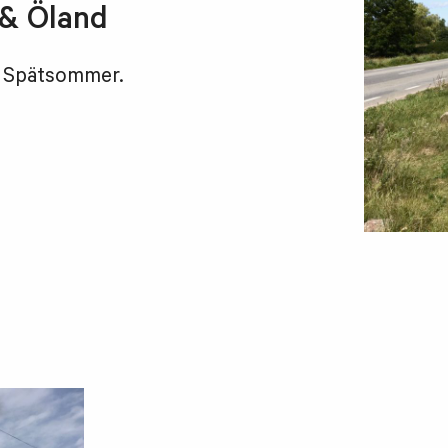
& Öland
m Spätsommer.