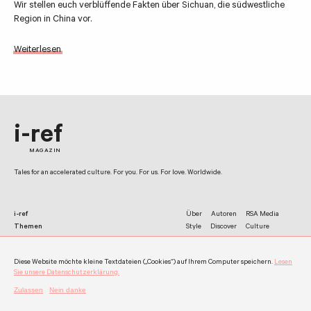
Wir stellen euch verblüffende Fakten über Sichuan, die südwestliche
Region in China vor.
Weiterlesen
i-ref
MAGAZIN
Tales for an accelerated culture. For you. For us. For love. Worldwide.
i-ref
Über
Autoren
RSA Media
Themen
Style
Discover
Culture
Netzwerk
Facebook
Twitter
Instagram
Diese Website möchte kleine Textdateien („Cookies“) auf Ihrem Computer speichern.
Lesen
Kontakt
Impressum
Datenschutz
Werben
Allgemeine Nutzungshinweise
Sie unsere Datenschutzerklärung.
©
i-ref 2026