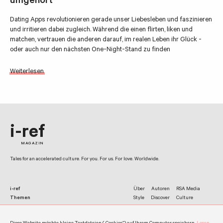
umgehört
Dating Apps revolutionieren gerade unser Liebesleben und faszinieren
und irritieren dabei zugleich. Während die einen flirten, liken und
matchen, vertrauen die anderen darauf, im realen Leben ihr Glück -
oder auch nur den nächsten One-Night-Stand zu finden
Weiterlesen
i-ref
MAGAZIN
Tales for an accelerated culture. For you. For us. For love. Worldwide.
i-ref
Über
Autoren
RSA Media
Themen
Style
Discover
Culture
Netzwerk
Facebook
Twitter
Instagram