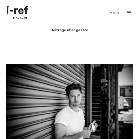
i-ref
Menü
MAGAZIN
Beiträge über gastro