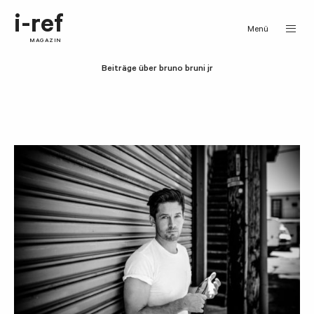
i-ref
Menü
MAGAZIN
Beiträge über bruno bruni jr