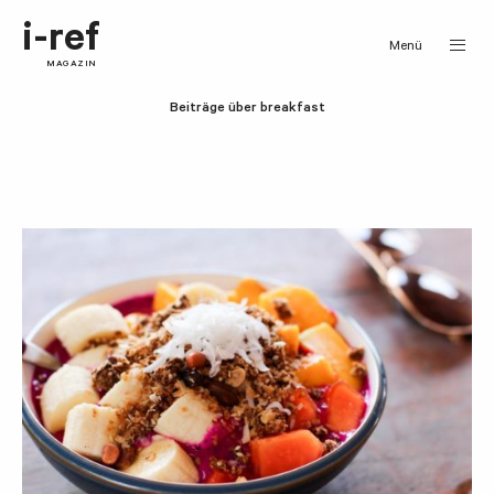
i-ref
Menü
MAGAZIN
Beiträge über breakfast