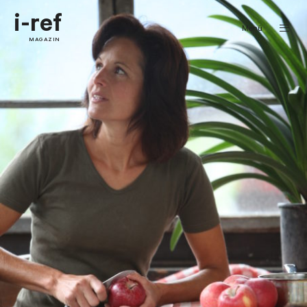
i-ref
Menü
MAGAZIN