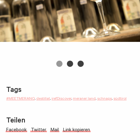
Tags
#MEETMERANO
,
destillat
,
irefDiscover
,
meraner land
,
schnaps
,
südtirol
Teilen
Facebook
Twitter
Mail
Link kopieren