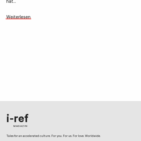
hat…
Weiterlesen
i-ref
MAGAZIN
Tales for an accelerated culture. For you. For us. For love. Worldwide.