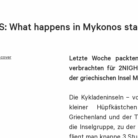
: What happens in Mykonos sta
scover
Letzte Woche packten
verbrachten für 2NIGH
der griechischen Insel 
Die Kykladeninseln – v
kleiner Hüpfkästch
Griechenland und der Tü
die Inselgruppe, zu der
fliegt man knappe 3 St