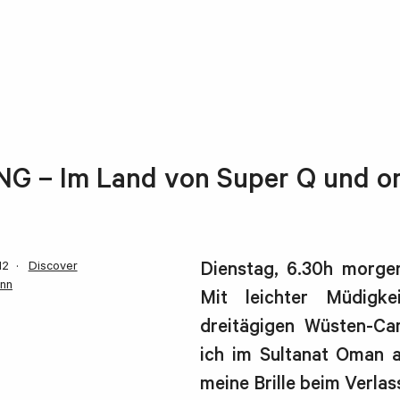
G – Im Land von Super Q und o
12
Discover
Dienstag, 6.30h morge
nn
Mit leichter Müdigk
dreitägigen Wüsten-C
ich im Sultanat Oman a
meine Brille beim Verla