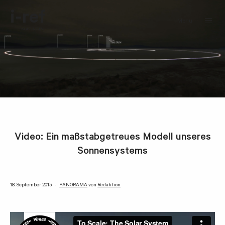
i-ref
Menü
MAGAZIN
Video: Ein maßstabgetreues Modell unseres
Sonnensystems
18. September 2015
PANORAMA
von
Redaktion