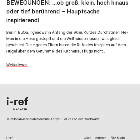
BEWEGUNGEN: …ob groß, klein, hoch hinaus
oder tief berührend – Hauptsache
inspirierend!
Berlin, BuGa, irgendwann Anfang der 90er. Kurzes Durchatmen, He-
Man in die Hose gestopft und die Welt wissen lassen was gleich
geschieht. Die eigenen Eltern hören die Rufe des Knirpses auf dem
Hügel über dem Getümmel des Kirchenausflugs nicht...
Weiterlesen
i-ref
MAGAZIN
Tales for an accelerated culture. For you. For us. For love. Worldwide.
i-ref
Über
Autoren
RSA Media