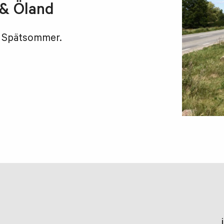
& Öland
m Spätsommer.