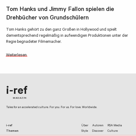
Tom Hanks und Jimmy Fallon spielen die
Drehbücher von Grundschülern
Tom Hanks gehört zu den ganz Großen in Hollywood und spielt
dementsprechend regelmäßig in aufwendigen Produktionen unter der
Regie begnadeter Filmemacher.
Weiterlesen
i-ref
MAGAZIN
Tales for an accelerated culture. For you. For us. For love. Worldwide.
i-ref
Über
Autoren
RSA Media
Themen
Style
Discover
Culture