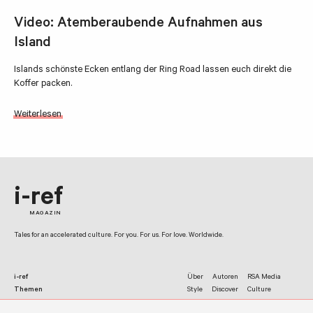
Video: Atemberaubende Aufnahmen aus
Island
Islands schönste Ecken entlang der Ring Road lassen euch direkt die
Koffer packen.
Weiterlesen
i-ref
MAGAZIN
Tales for an accelerated culture. For you. For us. For love. Worldwide.
i-ref
Über
Autoren
RSA Media
Themen
Style
Discover
Culture
Netzwerk
Facebook
Twitter
Instagram