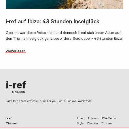
i-ref auf Ibiza: 48 Stunden Inselglück
Geplant war diese Reise nicht und dennoch freut sich unser Autor auf
den Trip ins Inselglück ganz besonders. Seid dabei - 48 Stunden Ibiza!
Weiterlesen
i-ref
MAGAZIN
Tales for an accelerated culture. For you. For us. For love. Worldwide.
i-ref
Über
Autoren
RSA Media
Themen
Style
Discover
Culture