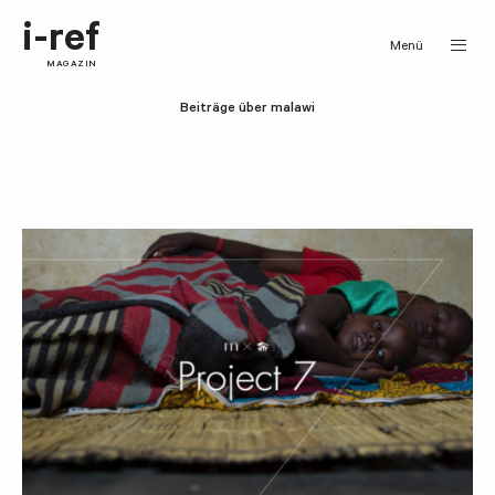
i-ref
Menü
MAGAZIN
Beiträge über malawi