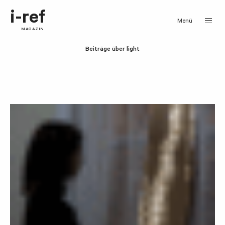
i-ref
Menü
MAGAZIN
Beiträge über light