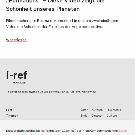
„Formations“ – Diese Video zeigt die
Schönheit unseres Planeten
Filmemacher Jiro Bosma dokumentiert in diesem zweiminütigem
Video die Schönheit der Erde aus der Vogelperspektive.
Weiterlesen
i-ref
MAGAZIN
Tales for an accelerated culture. For you. For us. For love. Worldwide.
i-ref
Über
Autoren
RSA Media
Themen
Style
Discover
Culture
Netzwerk
Facebook
Twitter
Instagram
Diese Website möchte kleine Textdateien („Cookies“) auf Ihrem Computer speichern.
Lesen
Kontakt
Impressum
Datenschutz
Werben
Allgemeine Nutzungshinweise