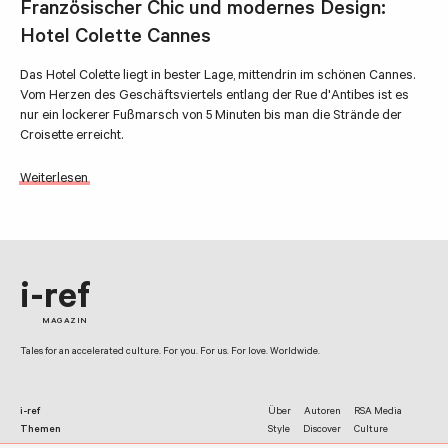
Französischer Chic und modernes Design:
Hotel Colette Cannes
Das Hotel Colette liegt in bester Lage, mittendrin im schönen Cannes.
Vom Herzen des Geschäftsviertels entlang der Rue d'Antibes ist es
nur ein lockerer Fußmarsch von 5 Minuten bis man die Strände der
Croisette erreicht.
Weiterlesen
i-ref
MAGAZIN
Tales for an accelerated culture. For you. For us. For love. Worldwide.
i-ref
Über
Autoren
RSA Media
Themen
Style
Discover
Culture