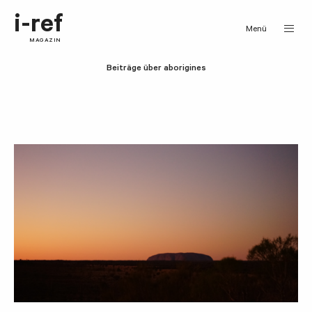
i-ref
Menü
MAGAZIN
Beiträge über aborigines