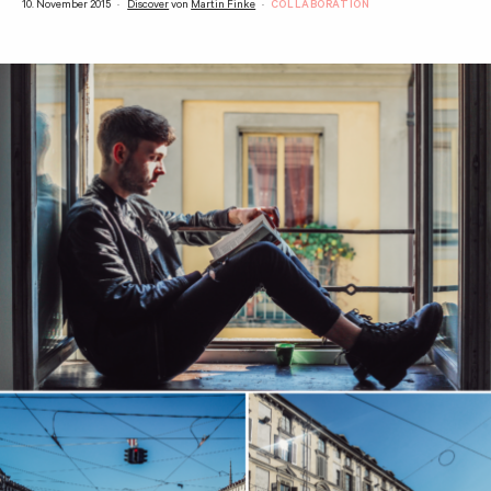
10. November 2015
Discover
von
Martin Finke
COLLABORATION