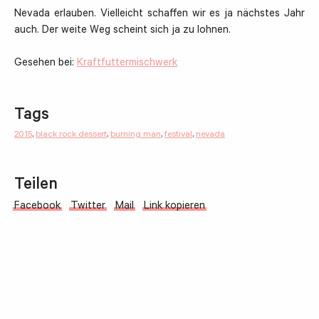
Nevada erlauben. Vielleicht schaffen wir es ja nächstes Jahr
auch. Der weite Weg scheint sich ja zu lohnen.
Gesehen bei:
Kraftfuttermischwerk
Tags
2015
,
black rock dessert
,
burning man
,
festival
,
nevada
Teilen
Facebook
Twitter
Mail
Link kopieren