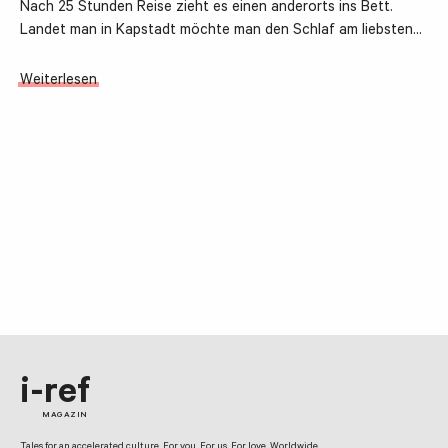
Nach 25 Stunden Reise zieht es einen anderorts ins Bett.
Landet man in Kapstadt möchte man den Schlaf am liebsten…
Weiterlesen
i-ref
MAGAZIN
Tales for an accelerated culture. For you. For us. For love. Worldwide.